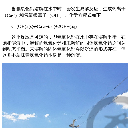
当氢氧化钙溶解在水中时，会发生离解反应，生成钙离子
（Ca²⁺）和氢氧根离子（OH⁻）。化学方程式如下：
Ca(OH)2(s)⇌Ca 2+(aq)+2OH−(aq)
这个反应是可逆的，即氢氧化钙在水中存在溶解平衡。在
饱和溶液中，溶解的氢氧化钙和未溶解的固体氢氧化钙之间达
到动态平衡。未溶解的固体氢氧化钙会以沉淀的形式存在，但
这并不意味着氢氧化钙本身是一种沉淀。