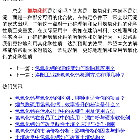
总之，
氢氧化钙
是沉淀吗？答案是：氢氧化钙本身不是沉
淀，而是一种部分可溶的化合物。在特定条件下，它会以沉淀
的形式出现。了解这一点对于正确理解和应用氢氧化钙的化学
性质至关重要。在实际应用中，例如在建筑材料、水处理和化
学实验中，正确把握氢氧化钙的溶解性和沉淀行为，可以帮助
我们更好地利用其化学性质，达到预期的效果。希望本文的解
释能够帮助大家澄清这一常见误解，更好地理解和应用氢氧化
钙的化学性质。
上一篇：
氢氧化钙的溶解度如何影响其应用？
下一篇：
洛阳工业级氢氧化钙检测方法有哪几种？
热门资讯
氢氧化钙与氧化钙的区别，哪种更适合你的项目？
烟气脱硫用氢氧化钙，效率提升的秘诀是什么？
氢氧化钙在污水处理中的关键作用及使用方法
氢氧化钙在食品工业中的应用：漂白粉与硬水软化剂
氢氧化钙如何改良酸性土壤？原理与操作指南
氢氧化钙的市场价格分析：影响价格的因素与趋势
土壤改良中氢氧化钙如何改善土壤结构？