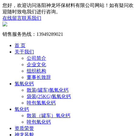
您好，欢迎访问洛阳神龙环保材料有限公司网站！如有疑问欢
迎随时致电我们进行咨询。
在线留言
联系我们
销售服务热线：
13949289021
首 页
关于我们
公司简介
企业文化
组织机构
董事长致辞
氢氧化钙
散装(罐车)氢氧化钙
袋装(25KG)氢氧化钙
吨包氢氧化钙
氧化钙
散装（罐车）氧化钙
吨包氧化钙
资质荣誉
神龙风貌