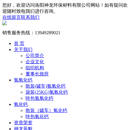
您好，欢迎访问洛阳神龙环保材料有限公司网站！如有疑问欢
迎随时致电我们进行咨询。
在线留言
联系我们
销售服务热线：
13949289021
首 页
关于我们
公司简介
企业文化
组织机构
董事长致辞
氢氧化钙
散装(罐车)氢氧化钙
袋装(25KG)氢氧化钙
吨包氢氧化钙
氧化钙
散装（罐车）氧化钙
吨包氧化钙
资质荣誉
神龙风貌