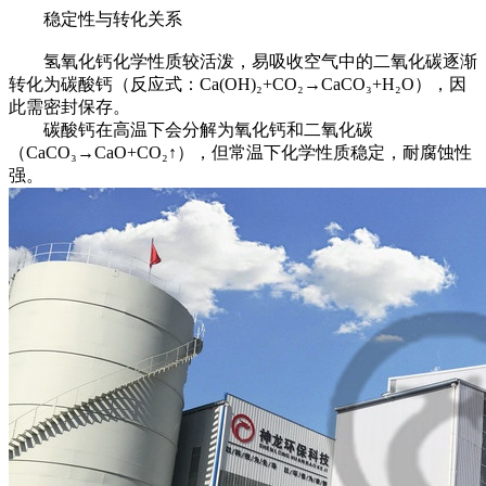
稳定性与转化关系
氢氧化钙化学性质较活泼，易吸收空气中的二氧化碳逐渐
转化为碳酸钙（反应式：Ca(OH)₂+CO₂→CaCO₃+H₂O），因
此需密封保存。
碳酸钙在高温下会分解为氧化钙和二氧化碳
（CaCO₃→CaO+CO₂↑），但常温下化学性质稳定，耐腐蚀性
强。