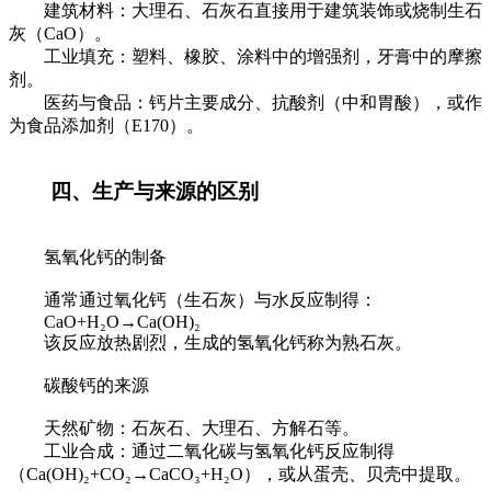
建筑材料：大理石、石灰石直接用于建筑装饰或烧制生石
灰（CaO）。
工业填充：塑料、橡胶、涂料中的增强剂，牙膏中的摩擦
剂。
医药与食品：钙片主要成分、抗酸剂（中和胃酸），或作
为食品添加剂（E170）。
四、生产与来源的区别
氢氧化钙的制备
通常通过氧化钙（生石灰）与水反应制得：
CaO+H₂O→Ca(OH)₂
该反应放热剧烈，生成的氢氧化钙称为熟石灰。
碳酸钙的来源
天然矿物：石灰石、大理石、方解石等。
工业合成：通过二氧化碳与氢氧化钙反应制得
（Ca(OH)₂+CO₂→CaCO₃+H₂O），或从蛋壳、贝壳中提取。