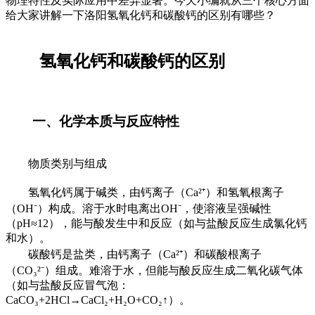
物理特性及实际应用中差异显著。今天小编就从三个核心方面
给大家讲解一下洛阳氢氧化钙和碳酸钙的区别有哪些？
氢氧化钙和碳酸钙的区别
一、化学本质与反应特性
物质类别与组成
氢氧化钙属于碱类，由钙离子（Ca²⁺）和氢氧根离子
（OH⁻）构成。溶于水时电离出OH⁻，使溶液呈强碱性
（pH≈12），能与酸发生中和反应（如与盐酸反应生成氯化钙
和水）。
碳酸钙是盐类，由钙离子（Ca²⁺）和碳酸根离子
（CO₃²⁻）组成。难溶于水，但能与酸反应生成二氧化碳气体
（如与盐酸反应冒气泡：
CaCO₃+2HCl→CaCl₂+H₂O+CO₂↑）。