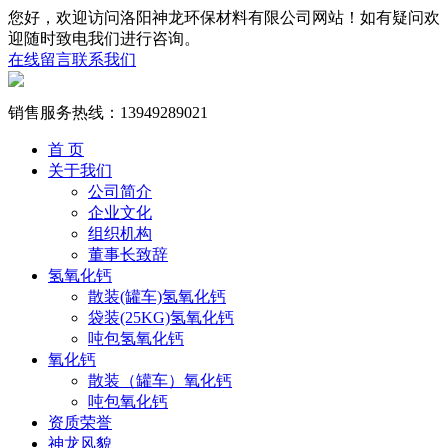
您好，欢迎访问洛阳神龙环保材料有限公司网站！如有疑问欢
迎随时致电我们进行咨询。
在线留言
联系我们
销售服务热线：
13949289021
首 页
关于我们
公司简介
企业文化
组织机构
董事长致辞
氢氧化钙
散装(罐车)氢氧化钙
袋装(25KG)氢氧化钙
吨包氢氧化钙
氧化钙
散装（罐车）氧化钙
吨包氧化钙
资质荣誉
神龙风貌