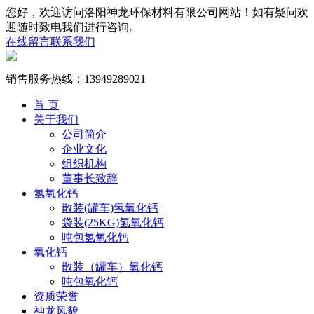
您好，欢迎访问洛阳神龙环保材料有限公司网站！如有疑问欢
迎随时致电我们进行咨询。
在线留言
联系我们
销售服务热线：
13949289021
首 页
关于我们
公司简介
企业文化
组织机构
董事长致辞
氢氧化钙
散装(罐车)氢氧化钙
袋装(25KG)氢氧化钙
吨包氢氧化钙
氧化钙
散装（罐车）氧化钙
吨包氧化钙
资质荣誉
神龙风貌