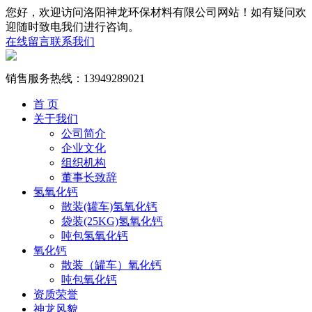
您好，欢迎访问洛阳神龙环保材料有限公司网站！如有疑问欢
迎随时致电我们进行咨询。
在线留言
联系我们
销售服务热线：
13949289021
首 页
关于我们
公司简介
企业文化
组织机构
董事长致辞
氢氧化钙
散装(罐车)氢氧化钙
袋装(25KG)氢氧化钙
吨包氢氧化钙
氧化钙
散装（罐车）氧化钙
吨包氧化钙
资质荣誉
神龙风貌