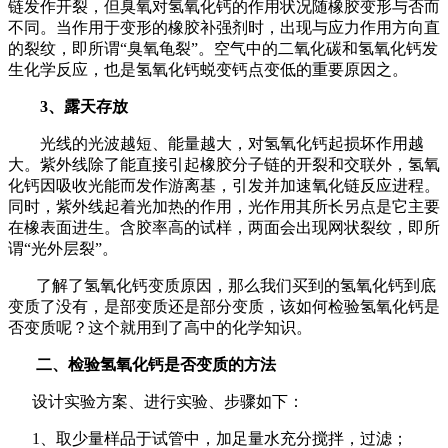
链发作开裂，但臭氧对氢氧化钙的作用状况随橡胶变形与否而
不同。当作用于变形的橡胶补强剂时，出现与应力作用方向直
的裂纹，即所谓“臭氧龟裂”。空气中的二氧化碳和氢氧化钙发
生化学反应，也是氢氧化钙蜕变钙点变低的重要原因之。
3
、露天存放
光线的光波越短、能量越大，对氢氧化钙起损坏作用越
大。紫外线除了能直接引起橡胶分子链的开裂和交联外，氢氧
化钙因吸收光能而发作游离基，引发并加速氧化链反应进程。
同时，紫外线起着光加热的作用，光作用其所长另点是它主要
在橡表面进生。含胶率高的试样，两面会出现网状裂纹，即所
谓“光外层裂”。
了解了氢氧化钙变质原因，那么我们买到的氢氧化钙到底
变质了没有，是部变质还是部分变质，该如何检验氢氧化钙是
否变质呢？这个就用到了高中的化学知识。
二、检验氢氧化钙是否变质的方法
设计实验方案、进行实验、步骤如下：
1、取少量样品于试管中，加足量水充分搅拌，过滤；