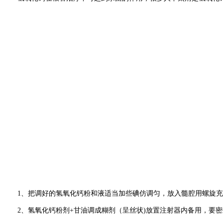
1、把调好的氢氧化钙粉和液适当加些碘仿调匀，放入髓腔用螺旋
2、氢氧化钙粉剂
+
甘油调成糊剂（呈丝状
)
放置注射器内备用，要密