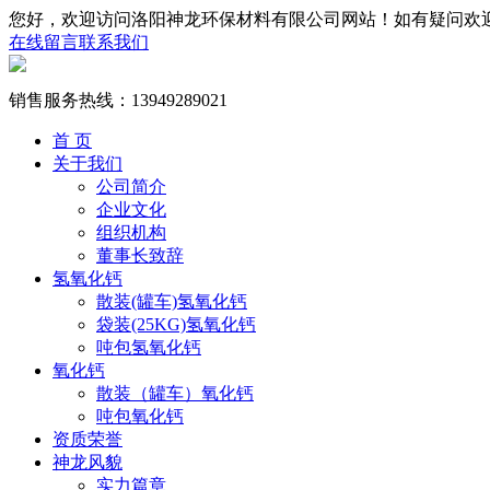
您好，欢迎访问洛阳神龙环保材料有限公司网站！如有疑问欢
在线留言
联系我们
销售服务热线：
13949289021
首 页
关于我们
公司简介
企业文化
组织机构
董事长致辞
氢氧化钙
散装(罐车)氢氧化钙
袋装(25KG)氢氧化钙
吨包氢氧化钙
氧化钙
散装（罐车）氧化钙
吨包氧化钙
资质荣誉
神龙风貌
实力篇章