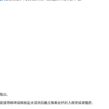
取出。
直接用棉球或棉捻盐水湿润后蘸点氢氧化钙封入根管或者髓腔。