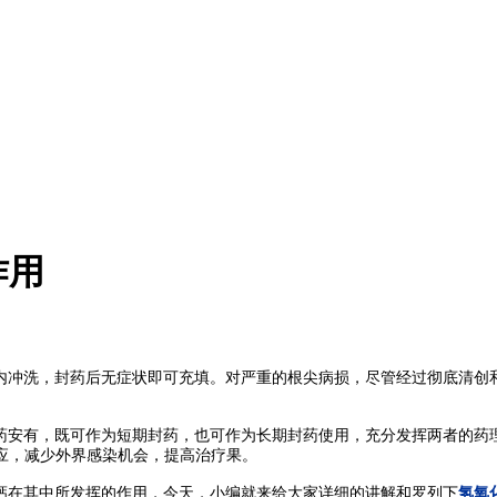
作用
内冲洗，封药后无症状即可充填。对严重的根尖病损，尽管经过彻底清创
药安有，既可作为短期封药，也可作为长期封药使用，充分发挥两者的药
应，减少外界感染机会，提高治疗果。
钙在其中所发挥的作用，今天，小编就来给大家详细的讲解和罗列下
氢氧