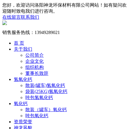
您好，欢迎访问洛阳神龙环保材料有限公司网站！如有疑问欢
迎随时致电我们进行咨询。
在线留言
联系我们
销售服务热线：
13949289021
首 页
关于我们
公司简介
企业文化
组织机构
董事长致辞
氢氧化钙
散装(罐车)氢氧化钙
袋装(25KG)氢氧化钙
吨包氢氧化钙
氧化钙
散装（罐车）氧化钙
吨包氧化钙
资质荣誉
神龙风貌