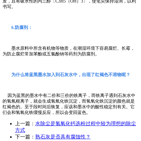
发，且有吸水性的丙三醇〔
C3H5
（
OH
）
3
〕，使笔尖保持湿润，以利
书写。
6.
防腐剂：
墨水原料中所含有机物等物质，在潮湿环境下容易腐烂、长霉，
为防止腐烂常加苯酚或五氯酚钠等药剂为防腐剂。
为什么将蓝黑墨水加入到石灰水中，出现了红褐色不溶物呢？
因为蓝黑的墨水中有二价和三价的铁离子，而铁离子遇到石灰水中
的氢氧根离子，就会生成氢氧化铁沉淀，而氢氧化铁沉淀的颜色就是
红褐色的。至于段时间后恢复，应该和墨水中的酸性稳定剂有关。它
们会和氢氧化铁缓慢反应，所以会变回蓝色。
上一篇：
水除尘是氢氧化钙选粉过程中较为理想的除尘
方式
下一篇：
熟石灰是否具有腐蚀性？