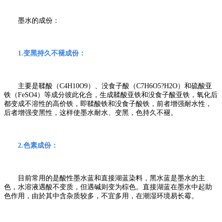
墨水的成份：
1.
变黑持久不褪成份：
主要是鞣酸（
C4H10O9
）、没食子酸（
C7H6O5?H2O
）和硫酸亚
铁（
FeSO4
）等成分彼此化合，生成鞣酸亚铁和没食子酸亚铁，氧化后
都变成不溶性的高价铁，即鞣酸铁和没食子酸铁，前者增强耐水性，
后者增强变黑性，这样使墨水耐水、变黑，色持久不褪。
2.
色素成份：
目前常用的是酸性墨水蓝和直接湖蓝染料，黑水蓝是墨水的主
色，水溶液遇酸不变质，但遇碱则变为棕色。直接湖蓝在墨水中起助
色作用，由於其中含杂质较多，不宜多用，在潮湿环境易长霉。