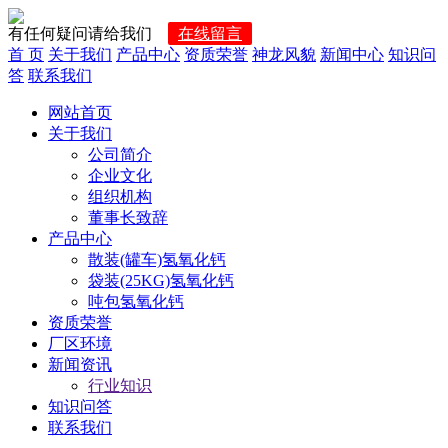
有任何疑问请给我们
在线留言
首 页
关于我们
产品中心
资质荣誉
神龙风貌
新闻中心
知识问
答
联系我们
网站首页
关于我们
公司简介
企业文化
组织机构
董事长致辞
产品中心
散装(罐车)氢氧化钙
袋装(25KG)氢氧化钙
吨包氢氧化钙
资质荣誉
厂区环境
新闻资讯
行业知识
知识问答
联系我们