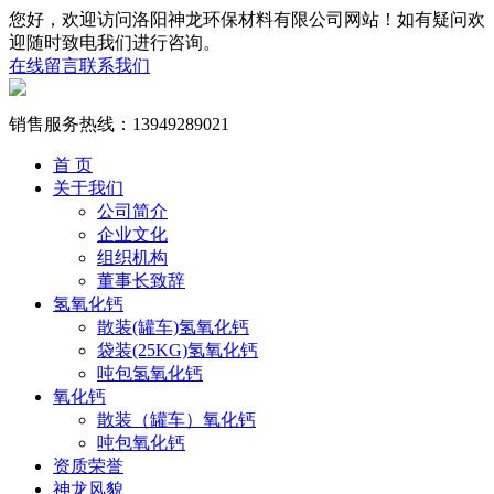
您好，欢迎访问洛阳神龙环保材料有限公司网站！如有疑问欢
迎随时致电我们进行咨询。
在线留言
联系我们
销售服务热线：
13949289021
首 页
关于我们
公司简介
企业文化
组织机构
董事长致辞
氢氧化钙
散装(罐车)氢氧化钙
袋装(25KG)氢氧化钙
吨包氢氧化钙
氧化钙
散装（罐车）氧化钙
吨包氧化钙
资质荣誉
神龙风貌