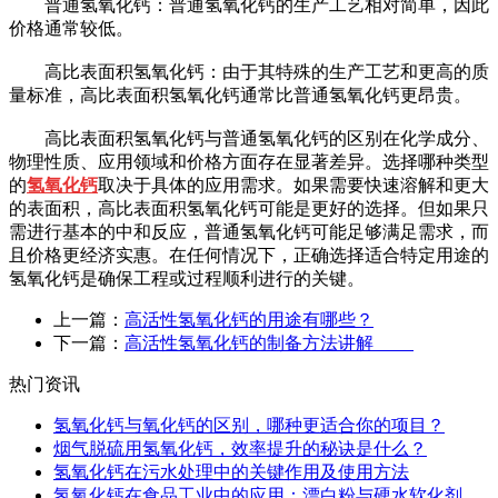
普通氢氧化钙：普通氢氧化钙的生产工艺相对简单，因此
价格通常较低。
高比表面积氢氧化钙：由于其特殊的生产工艺和更高的质
量标准，高比表面积氢氧化钙通常比普通氢氧化钙更昂贵。
高比表面积氢氧化钙与普通氢氧化钙的区别在化学成分、
物理性质、应用领域和价格方面存在显著差异。选择哪种类型
的
氢氧化钙
取决于具体的应用需求。如果需要快速溶解和更大
的表面积，高比表面积氢氧化钙可能是更好的选择。但如果只
需进行基本的中和反应，普通氢氧化钙可能足够满足需求，而
且价格更经济实惠。在任何情况下，正确选择适合特定用途的
氢氧化钙是确保工程或过程顺利进行的关键。
上一篇：
高活性氢氧化钙的用途有哪些？
下一篇：
高活性氢氧化钙的制备方法讲解
热门资讯
氢氧化钙与氧化钙的区别，哪种更适合你的项目？
烟气脱硫用氢氧化钙，效率提升的秘诀是什么？
氢氧化钙在污水处理中的关键作用及使用方法
氢氧化钙在食品工业中的应用：漂白粉与硬水软化剂