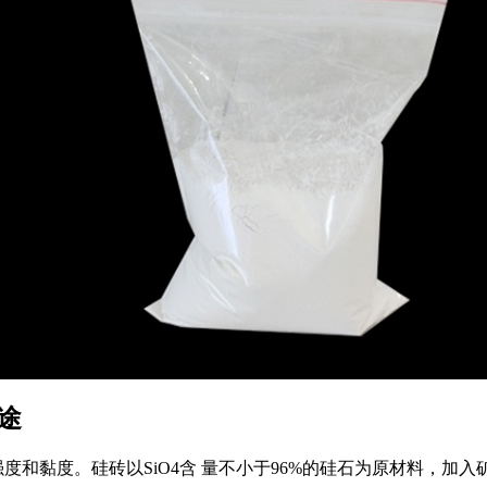
途
强度和黏度。硅砖以
SiO4
含 量不小于
96%
的硅石为原材料，加入