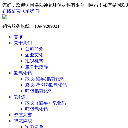
您好，欢迎访问洛阳神龙环保材料有限公司网站！如有疑问欢
在线留言
联系我们
销售服务热线：
13949289021
首 页
关于我们
公司简介
企业文化
组织机构
董事长致辞
氢氧化钙
散装(罐车)氢氧化钙
袋装(25KG)氢氧化钙
吨包氢氧化钙
氧化钙
散装（罐车）氧化钙
吨包氧化钙
资质荣誉
神龙风貌
实力篇章