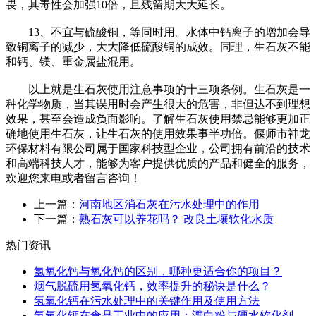
畏，其毒性会加强10倍，且残留期大大延长。
13、不宜与硫酸铜，等同时用。水体中钙离子的增加会导
致铜离子的减少，大大降低硫酸铜的成效。同理，生石灰不能
和钙、镁、重金属盐混用。
以上就是生石灰使用注意事项的十三项条例。生石灰是一
种化学物质，当其误用时会产生很大的危害，非但达不到理想
效果，甚至会造成负面影响。了解生石灰使用禁忌能够更加正
确地使用生石灰，让生石灰的使用效果事半功倍。偃师市神龙
环保材料有限公司属于国家科技型企业，公司拥有前沿的技术
和高端科技人才，能够为客户提供优质的产品和健全的服务，
欢迎您来电或者留言咨询！
上一篇：
河南地区消石灰在污水处理中的作用
下一篇：
熟石灰可以养花吗？ 改良土壤软化水质
热门资讯
氢氧化钙与氧化钙的区别，哪种更适合你的项目？
烟气脱硫用氢氧化钙，效率提升的秘诀是什么？
氢氧化钙在污水处理中的关键作用及使用方法
氢氧化钙在食品工业中的应用：漂白粉与硬水软化剂