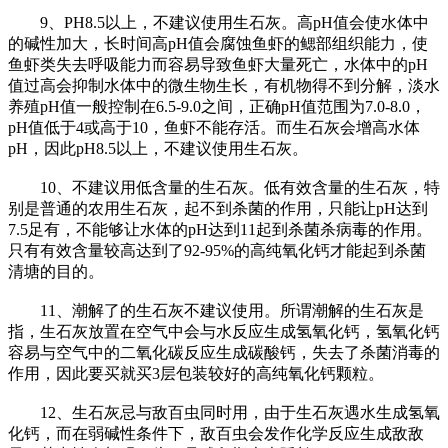
9、PH8.5以上，不建议使用生石灰。高pH值会使水体中
的碱性加大，长时间高pH值会腐蚀鱼虾的鳃部组织能力，使
鱼虾类失去呼吸能力而容易导致鱼虾大量死亡，水体中的pH
值过高会抑制水体中的微生物生长，有机物得不到分解，淡水
养殖pH值一般控制在6.5-9.0之间，正确pH值范围为7.0-8.0，
pH值低于4或高于10，鱼虾不能存活。而生石灰会增高水体
pH，因此pH8.5以上，不建议使用生石灰。
10、不建议用低含量的生石灰。低有效含量的生石灰，特
别是普通的农用生石灰，起不到杀菌的作用，只能让pH达到
7.5足有，不能够让水体的pH达到11起到杀菌杀病毒的作用。
只有有效含量较高达到了92-95%的高纯氧化钙才能起到杀菌
清塘的目的。
11、潮解了的生石灰不建议使用。所谓潮解的生石灰是
指，生石灰放置在空气中会与水反应生成氢氧化钙，氢氧化钙
容易与空气中的二氧化碳反应生成碳酸钙，失去了杀菌消毒的
作用，因此要买就买3层包装较好的高纯氧化钙颗粒。
12、生石灰忌与敌百虫同时用，由于生石灰遇水生成氢氧
化钙，而在弱碱性条件下，敌百虫会发作化学反应生成敌敌