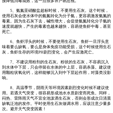
接降低消毒成效，这一点很多养户易忽视。
5、氨氮亚硝酸盐超标时候，不要用生石灰。这个时候，
使用石灰会使水体中的氨氮转化为分子氨，更容易激发氨氮的
毒素。因为生石灰下去，碱性增大，会促使氨氮转化分子氨的
速度就越快，产生的毒素也越来越快，容易使鱼虾中毒，甚至
死亡。
6、鱼虾浮头的时候，不要使用生石灰。鱼虾一旦浮头意
味着要么缺氧，要么是身体免疫功能受损，这个时候使用生石
灰，鱼虾生存的环境PH剧烈变化，会产生应激死亡。
7、不建议用粉剂的生石灰。粉状的生石灰，不容易沉入
到水体中下层，只会停留在水体的中上层，容易杀藻。建议使
用颗粒状氧化钙，这样能够沉入到中下层起作用，对藻类没影
响。
8、高温季节，阴雨天等环境因素剧烈变化时候不建议使
用。若遇天气突变，很容易形成池水水质剧变而死鱼。同样，
闷热、雷阵雨天气不宜全池泼洒生石灰，否则会形成次日清晨
缺氧泛池的发作。平时使用生石灰做调水用，应该注意少量多
次。避开天气突变因素！