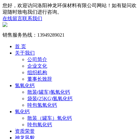
您好，欢迎访问洛阳神龙环保材料有限公司网站！如有疑问欢
迎随时致电我们进行咨询。
在线留言
联系我们
销售服务热线：
13949289021
首 页
关于我们
公司简介
企业文化
组织机构
董事长致辞
氢氧化钙
散装(罐车)氢氧化钙
袋装(25KG)氢氧化钙
吨包氢氧化钙
氧化钙
散装（罐车）氧化钙
吨包氧化钙
资质荣誉
神龙风貌