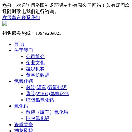
您好，欢迎访问洛阳神龙环保材料有限公司网站！如有疑问欢
迎随时致电我们进行咨询。
在线留言
联系我们
销售服务热线：
13949289021
首 页
关于我们
公司简介
企业文化
组织机构
董事长致辞
氢氧化钙
散装(罐车)氢氧化钙
袋装(25KG)氢氧化钙
吨包氢氧化钙
氧化钙
散装（罐车）氧化钙
吨包氧化钙
资质荣誉
神龙风貌