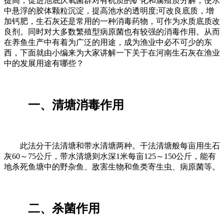
提高，促进池底厌氧菌群对有机质的矿化和腐殖质分解，使水
中悬浮的胶体颗粒沉淀，提高池水的透明度;可改良底质，增
加钙肥，生石灰还是常用的一种消毒药物，可作为水质底质改
良剂。同时对大多数繁殖型病原菌也有较强的消毒作用。从而
在养鱼生产中有着为广泛的用途，成为渔业中必不可少的东
西，下面就由小编来为大家讲解一下关于在河南生石灰在渔业
中的发展用途有哪些？
一、清塘消毒作用
此法分干法清塘和带水清塘两种。干法清塘般每亩用生石
灰60～75公斤，带水清塘则水深1米每亩125～150公斤，能有
地杀死鱼塘中的野杂鱼、敌害生物和鱼类寄生虫、病原菌等。
二、杀菌作用