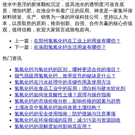
使水中悬浮的胶体颗粒沉淀，提高池水的透明度;可改良底
质，增加钙肥，在渔业中有着广泛的应用。神龙是一家集环保
材料研发、生产、销售为一体的环保科技公司，坚持以人为
本，以质取胜的原则，推崇创新、自强、合作共赢的核心价值
观，值得信赖，欢迎大家留言或致电咨询。
上一篇：
在郑州氢氧化钙在工业上的用途有哪些？
下一篇：
在洛阳氢氧化钙生活用途有哪些？
热门资讯
氢氧化钙与氧化钙的区别，哪种更适合你的项目？
烟气脱硫用氢氧化钙，效率提升的秘诀是什么？
氢氧化钙在污水处理中的关键作用及使用方法
氢氧化钙在食品工业中的应用：漂白粉与硬水软化剂
氢氧化钙如何改良酸性土壤？原理与操作指南
氢氧化钙的市场价格分析：影响价格的因素与趋势
土壤改良中氢氧化钙如何改善土壤结构？
氢氧化钙的安全使用指南：防护措施与注意事项
氢氧化钙在环保领域的应用：减少污染与资源回收
氢氧化钙的溶解度如何影响其应用？