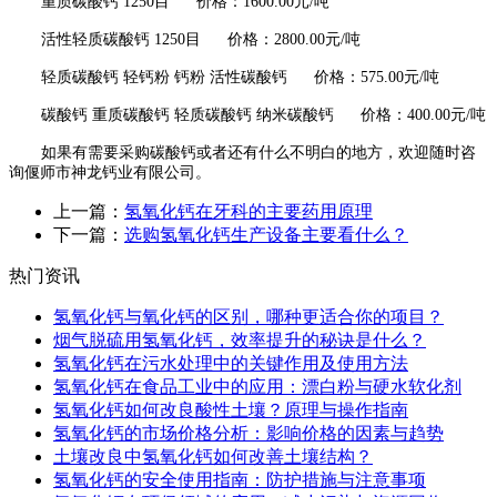
重质碳酸钙
1250
目
价格：
1600.00
元
/
吨
活性轻质碳酸钙
1250
目
价格：
2800.00
元
/
吨
轻质碳酸钙 轻钙粉 钙粉 活性碳酸钙
价格：
575.00
元
/
吨
碳酸钙 重质碳酸钙 轻质碳酸钙 纳米碳酸钙
价格：
400.00
元
/
吨
如果有需要采购碳酸钙或者还有什么不明白的地方，欢迎随时咨
询偃师市神龙钙业有限公司。
上一篇：
氢氧化钙在牙科的主要药用原理
下一篇：
选购氢氧化钙生产设备主要看什么？
热门资讯
氢氧化钙与氧化钙的区别，哪种更适合你的项目？
烟气脱硫用氢氧化钙，效率提升的秘诀是什么？
氢氧化钙在污水处理中的关键作用及使用方法
氢氧化钙在食品工业中的应用：漂白粉与硬水软化剂
氢氧化钙如何改良酸性土壤？原理与操作指南
氢氧化钙的市场价格分析：影响价格的因素与趋势
土壤改良中氢氧化钙如何改善土壤结构？
氢氧化钙的安全使用指南：防护措施与注意事项