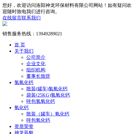
您好，欢迎访问洛阳神龙环保材料有限公司网站！如有疑问欢
迎随时致电我们进行咨询。
在线留言
联系我们
销售服务热线：
13949289021
首 页
关于我们
公司简介
企业文化
组织机构
董事长致辞
氢氧化钙
散装(罐车)氢氧化钙
袋装(25KG)氢氧化钙
吨包氢氧化钙
氧化钙
散装（罐车）氧化钙
吨包氧化钙
资质荣誉
神龙风貌