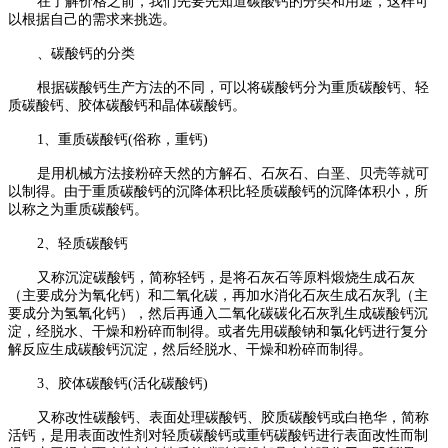
在了解价格之前，我们先要先知道碳酸钙的分类和用途，这样可
以根据自己的需求来挑选。
、碳酸钙的分类
根据碳酸钙生产方法的不同，可以将碳酸钙分为重质碳酸钙、轻
质碳酸钙、胶体碳酸钙和晶体碳酸钙。
1
、重质碳酸钙
(
俗称，重钙
)
是用机械方法接粉碎天然的方解石、石灰石、白垩、贝壳等就可
以制得。由于重质碳酸钙的沉降体积比轻质碳酸钙的沉降体积小，所
以称之为重质碳酸钙。
2
、轻质碳酸钙
又称沉淀碳酸钙，简称轻钙，是将石灰石等原料煅烧生成石灰
（主要成分为氧化钙）和二氧化碳，再加水消化石灰生成石灰乳（主
要成分为氢氧化钙），然后再通入二氧化碳碳化石灰乳生成碳酸钙沉
淀，经脱水、干燥和粉碎而制得。或者先用碳酸钠和氯化钙进行复分
解反应生成碳酸钙沉淀，然后经脱水、干燥和粉碎而制得。
3
、胶体碳酸钙
(
活化碳酸钙
)
又称改性碳酸钙、表面处理碳酸钙、胶质碳酸钙或白艳华，简称
活钙，是用表面改性剂对轻质碳酸钙或重钙碳酸钙进行表面改性而制