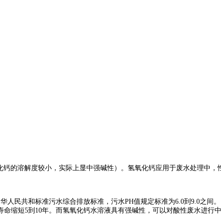
化钙的溶解度较小，实际上显中强碱性）。氢氧化钙应用于废水处理中，
中华人民共和标准污水综合排放标准，污水
PH
值规定标准为
6.0
到
9.0
之间。
寿命缩短
5
到
10
年。而氢氧化钙水溶液具有强碱性，可以对酸性废水进行