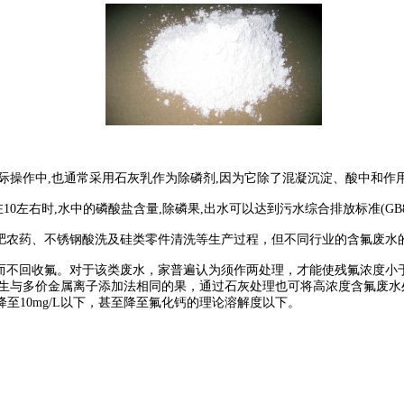
际操作中
,
也通常采用石灰乳作为除磷剂
,
因为它除了混凝沉淀、酸中和作
在
10
左右时
,
水中的磷酸盐含量
,
除磷果
,
出水可以达到污水综合排放标准
(GB
肥农药、不锈钢酸洗及硅类零件清洗等生产过程，但不同行业的含氟废水
而不回收氟。对于该类废水，家普遍认为须作两处理，才能使残氟浓度小
生与多价金属离子添加法相同的果，通过石灰处理也可将高浓度含氟废水
降至
10mg/L
以下，甚至降至氟化钙的理论溶解度以下。