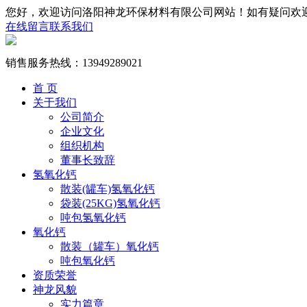
您好，欢迎访问洛阳神龙环保材料有限公司网站！如有疑问欢
在线留言
联系我们
销售服务热线：
13949289021
首 页
关于我们
公司简介
企业文化
组织机构
董事长致辞
氢氧化钙
散装(罐车)氢氧化钙
袋装(25KG)氢氧化钙
吨包氢氧化钙
氧化钙
散装（罐车）氧化钙
吨包氧化钙
资质荣誉
神龙风貌
实力篇章