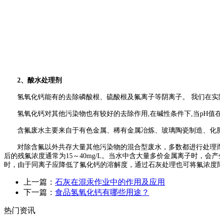
2
、酸水处理剂
氢氧化钙能有的去除磷酸根、硫酸根及氟离子等阴离子。 我们在实
氢氧化钙对其他污染物也有较好的去除作用
,
在碱性条件下
,
当
pH
值
含氟废水主要来自于有色金属、稀有金属冶炼、玻璃陶瓷制造、化
对除含氟以外共存大量其他污染物的混合型废水，多数都进行处理
后的残氟浓度通常为
15
～
40mg/L
。当水中含大量多价金属离子时，会产
时，由于同离子应降低了氟化钙的溶解度，通过石灰处理也可将氟浓度
上一篇：
石灰在混汞作业中的作用及应用
下一篇：
食品氢氧化钙有哪些用途？
热门资讯