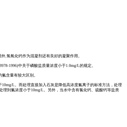
用外
,
氢氧化钙作为混凝剂还有良好的凝聚作用。
8978-1996)
中关于磷酸盐质量浓度小于
1.0mg/L
的规定。
的氟含量有较大区别。
于
10mg/L
。而处理直接加入石灰是降低高浓度氟离子的标准方法，处理
处理到氟浓度小于
10mg/L
。另外，当水中含有氯化钙、硫酸钙等盐类